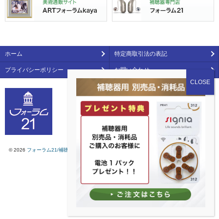
ホーム
特定商取引法の表記
プライバシーポリシー
お問い合わせ
株式会社 新生社
〒550-0015 大阪市西区南堀江2-9-20
0120-812-102 FAX 06-6538-0904
© 2026
フォーラム21/補聴器・コレクション・インテリア雑貨などの総合通販ショップ
. All
rights reserved.
ホームページ制作
by