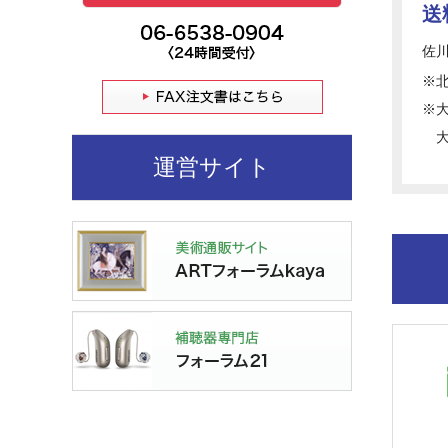
送
佐
※
※
大
運営サイト