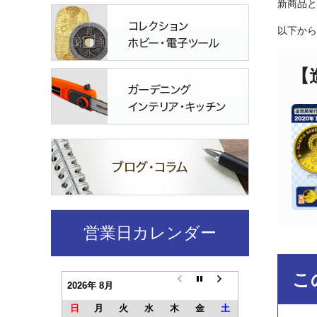
新商品と
以下から
【
営業日カレンダー
こ
2026年 8月
日
月
火
水
木
金
土